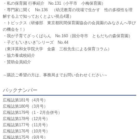
・私の保育園 行事紹介 No.131（小平市 小梅保育園）
・専門家に聞く No.136 （幼児教育の現場で生かす 性の多様性を理
解する上で知っておくとよい視点4選）
・トピックス（研修部 東京都民間保育園協会の会員園のみなさんへ学び
の機会を！）
・我が子育てざっくばらん No.160（国分寺市 ともだちの森保育園）
・子ども“いきいき”シリーズ No.44
（東洋英和女学院大学 金森 三枝先生による保育コラム）
・協力養成校紹介
・賛助会員紹介
～購読ご希望の方は、事務局までお問い合わせください～
バックナンバー
広報誌第181号（4月号）
広報誌第180号（3月号）
広報誌第179号（1・2月合併号）
広報誌第178号（12月号）
広報誌第177号（11月号）
広報誌第176号（10月号）
広報誌第175号（9月号）