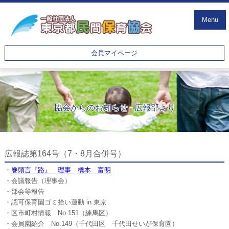
Menu
会員マイページ
協会からのお知らせ - 広報部より
広報誌第164号（7・8月合併号）
・
巻頭言『路』 理事 橋本 富明
・会議報告（理事会）
・部会等報告
・認可保育園ゴミ拾い運動 in 東京
・区市町村情報 No.151（練馬区）
・会員園紹介 No.149（千代田区 千代田せいが保育園）