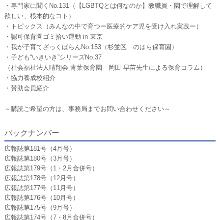
・専門家に聞くNo.131（【LGBTQとは何なのか】教職員・園で理解して
欲しい、根本的なコト）
・トピックス（みんなの中で育つー医療的ケア児を受け入れ実践
ー
）
・認可保育園ゴミ拾い運動 in 東京
・我が子育てざっくばらんNo.153（杉並区 のはら保育園）
・子ども“いきいき”シリーズNo.37
（
社会福祉法人晴翔会 青葉保育園 岡田 早苗先生による保育コラム
）
・協力養成校紹介
・賛助会員紹介
～購読ご希望の方は、事務局までお問い合わせください～
バックナンバー
広報誌第181号（4月号）
広報誌第180号（3月号）
広報誌第179号（1・2月合併号）
広報誌第178号（12月号）
広報誌第177号（11月号）
広報誌第176号（10月号）
広報誌第175号（9月号）
広報誌第174号（7・8月合併号）