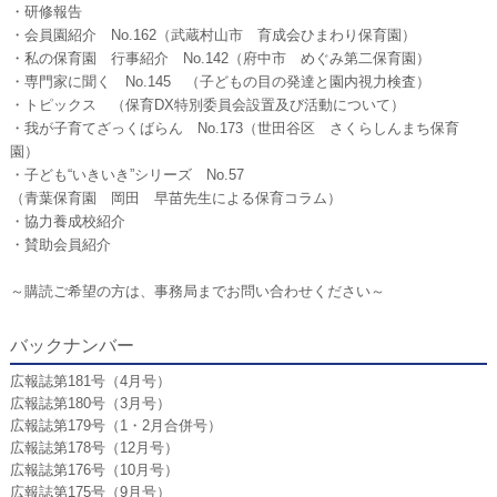
・研修報告
・会員園紹介 No.162（武蔵村山市 育成会ひまわり保育園）
・私の保育園 行事紹介 No.142（府中市 めぐみ第二保育園）
・専門家に聞く No.145 （子どもの目の発達と園内視力検査）
・トピックス （保育DX特別委員会設置及び活動について）
・我が子育てざっくばらん No.173（世田谷区 さくらしんまち保育
園）
・子ども“いきいき”シリーズ No.57
（青葉保育園 岡田 早苗先生による保育コラム）
・協力養成校紹介
・賛助会員紹介
～購読ご希望の方は、事務局までお問い合わせください～
バックナンバー
広報誌第181号（4月号）
広報誌第180号（3月号）
広報誌第179号（1・2月合併号）
広報誌第178号（12月号）
広報誌第176号（10月号）
広報誌第175号（9月号）