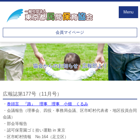
Menu
会員マイページ
協会からのお知らせ - 広報部より
広報誌第177号（11月号）
・
巻頭言 『路』 理事 理事 小畑 くるみ
・会議報告（理事会、四役・事務局会議、区市町村代表者・地区役員合同
会議）
・部会等報告
・認可保育園ゴミ拾い運動 in 東京
・区市町村情報 No.164（足立区）