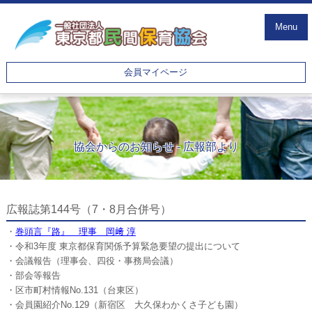
Menu
会員マイページ
協会からのお知らせ - 広報部より
広報誌第144号（7・8月合併号）
・
巻頭言『路』 理事 岡﨑 淳
・令和3年度 東京都保育関係予算緊急要望の提出について
・会議報告（理事会、四役・事務局会議）
・部会等報告
・区市町村情報No.131（台東区）
・会員園紹介No.129（新宿区 大久保わかくさ子ども園）