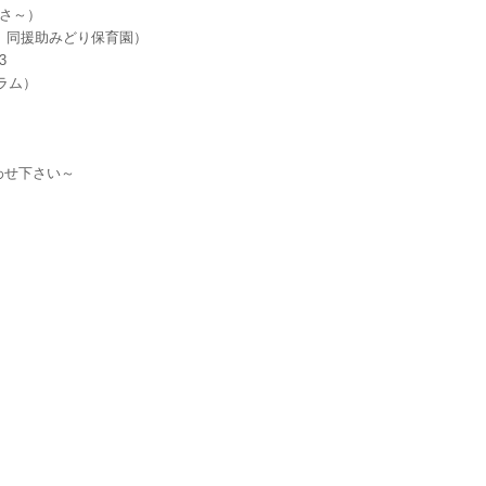
切さ～）
区 同援助みどり保育園）
3
ラム）
わせ下さい～