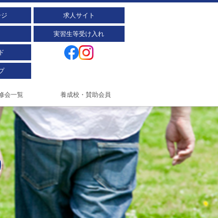
ージ
求人サイト
実習生等受け入れ
ド
プ
修会一覧
養成校・賛助会員
り