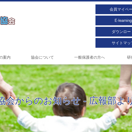
会員マイペ
E-learning
ダウンロー
サイトマッ
の案内
協会について
一般保護者の方へ
研
協会からのお知らせ - 広報部よ