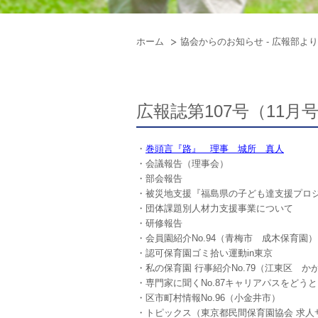
ホーム
協会からのお知らせ - 広報部より
広報誌第107号（11月
・
巻頭言『路』 理事 城所 真人
・会議報告（理事会）
・部会報告
・被災地支援『福島県の子ども達支援プロジ
・団体課題別人材力支援事業について
・研修報告
・会員園紹介No.94（青梅市 成木保育園）
・認可保育園ゴミ拾い運動in東京
・私の保育園
行事紹介No.79（江東区 か
・専門家に聞くNo.87キャリアパスをどう
・
区市町村情報No.96（小金井市）
・トピックス（東京都民間保育園協会 求人